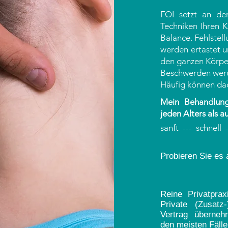
FOI setzt an d
Techniken Ihren K
Balance. Fehlstel
werden ertastet un
den ganzen Körper
Beschwerden werd
H
äufig können da
Mein Behandlung
jeden Alters als 
sanft --- schnell -
Probieren Sie es 
Reine Privatpraxi
Private (Zusatz-
Vertrag übernehm
den meisten Fälle