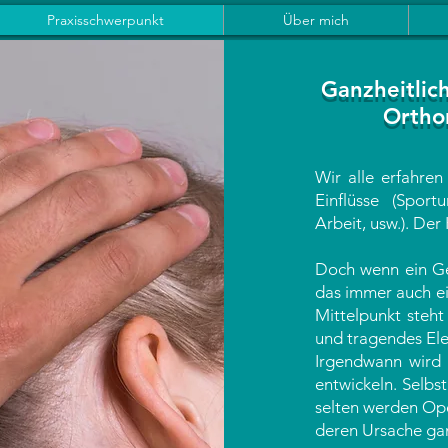
Praxisschwerpunkt
Über mich
Ganzheitlic
Ortho
Wir alle erfahren
Einflüsse (Sport
Arbeit, usw.). Der
Doch wenn ein Gel
das immer auch ei
Mittelpunkt steht
und tragendes El
Irgendwann wird 
entwickeln. Selbs
selten werden Op
deren Ursache gan